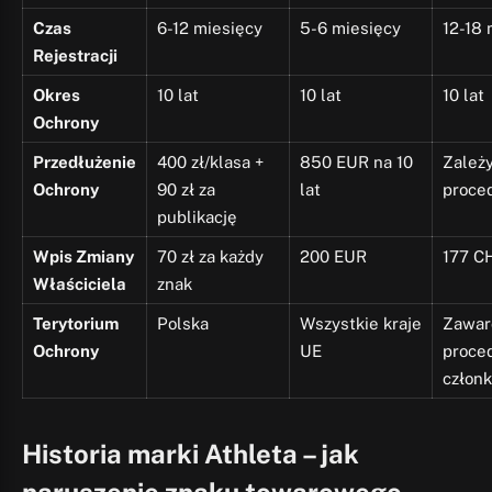
Czas
6-12 miesięcy
5-6 miesięcy
12-18 
Rejestracji
Okres
10 lat
10 lat
10 lat
Ochrony
Przedłużenie
400 zł/klasa +
850 EUR na 10
Zależ
Ochrony
90 zł za
lat
proce
publikację
Wpis Zmiany
70 zł za każdy
200 EUR
177 C
Właściciela
znak
Terytorium
Polska
Wszystkie kraje
Zawar
Ochrony
UE
proce
człon
Historia marki Athleta – jak