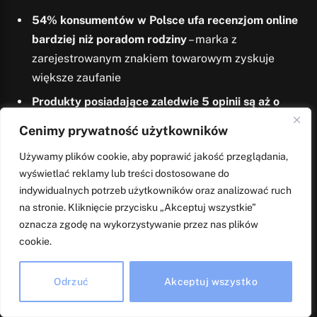
54% konsumentów w Polsce ufa recenzjom online
bardziej niż poradom rodziny
– marka z
zarejestrowanym znakiem towarowym zyskuje
większe zaufanie
Produkty posiadające zaledwie 5 opinii są aż o
270% częściej kupowane
niż te bez recenzji –
Cenimy prywatność użytkowników
marka to fundament zaufania
Używamy plików cookie, aby poprawić jakość przeglądania,
Współczynnik konwersji wzrasta o 144%
, gdy
wyświetlać reklamy lub treści dostosowane do
klient aktywnie czyta opinie – silna marka przyciąga
indywidualnych potrzeb użytkowników oraz analizować ruch
bardziej zaangażowanych kupujących
na stronie. Kliknięcie przycisku „Akceptuj wszystkie”
oznacza zgodę na wykorzystywanie przez nas plików
Te statystyki dowodzą, że
inwestycja w ochronę marki
cookie.
poprzez rejestrację znaku towarowego to inwestycja
w przychody firmy
.
Odrzuć
Akceptuj wszystko