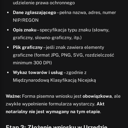
udzielenie prawa ochronnego
Dane zgłaszającego
– pełna nazwa, adres, numer
NIP/REGON
Opis znaku
– specyfikacja typu znaku (słowny,
graficzny, słowno-graficzny, itp.)
Plik graficzny
– jeśli znak zawiera elementy
graficzne (format JPG, PNG, SVG, rozdzielczość
minimum 300 DPI)
Wykaz towarów i usług
– zgodnie z
Międzynarodową Klasyfikacją Nicejską
Ważne:
Forma pisemna wniosku jest
obowiązkowa
, ale
zwykłe wypełnienie formularza wystarczy.
Akt
notarialny nie jest wymagany na tym etapie
.
Etap 3: Złożenie wniosku w Urzędzie