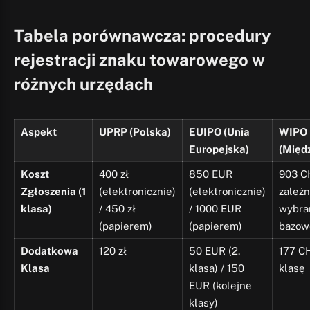
Tabela porównawcza: procedury
rejestracji znaku towarowego w
różnych urzędach
Aspekt
UPRP (Polska)
EUIPO (Unia
WIPO
Europejska)
(Międ
Koszt
400 zł
850 EUR
903 C
Zgłoszenia (1
(elektronicznie)
(elektronicznie)
zależn
klasa)
/ 450 zł
/ 1000 EUR
wybra
(papierem)
(papierem)
bazow
Dodatkowa
120 zł
50 EUR (2.
177 C
Klasa
klasa) / 150
klasę
EUR (kolejne
klasy)