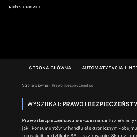
piątek, 7 sierpnia
STRONA GŁÓWNA
AUTOMATYZACJA I IN
Strona Główna
»
Prawo i bezpieczeństwo
WYSZUKAJ:
PRAWO I BEZPIECZEŃST
Prawo i bezpieczeństwo w e-commerce
to zbiór arty
jak i konsumentów w handlu elektronicznym – obejm
transakcji, certyfikaty SSL i szyfrowanie. Sklepy in