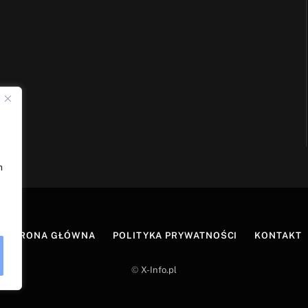
h
STRONA GŁÓWNA
POLITYKA PRYWATNOŚCI
KONTAKT
©
X-Info.pl