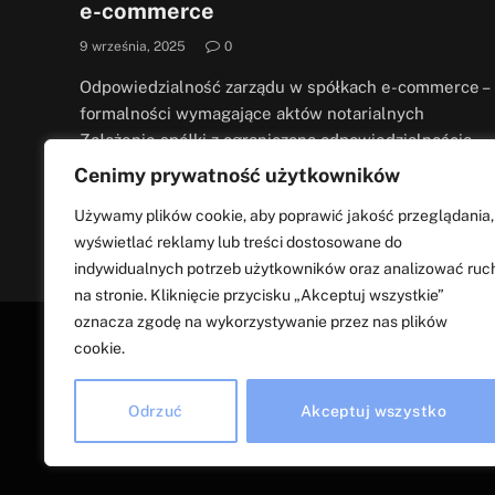
e-commerce
9 września, 2025
0
Odpowiedzialność zarządu w spółkach e-commerce –
formalności wymagające aktów notarialnych
Założenie spółki z ograniczoną odpowiedzialnością
wydaje się gwarancją bezpieczeństwa –…
Cenimy prywatność użytkowników
Używamy plików cookie, aby poprawić jakość przeglądania,
wyświetlać reklamy lub treści dostosowane do
indywidualnych potrzeb użytkowników oraz analizować ruc
na stronie. Kliknięcie przycisku „Akceptuj wszystkie”
oznacza zgodę na wykorzystywanie przez nas plików
cookie.
Odrzuć
Akceptuj wszystko