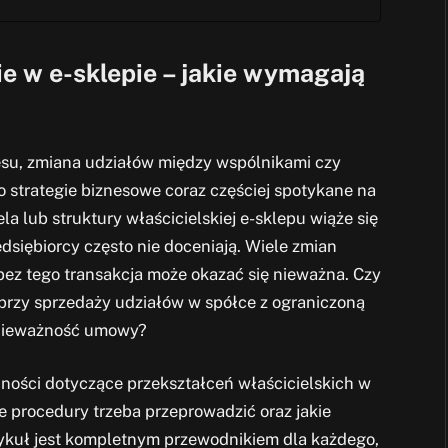
ie w e-sklepie – jakie wymagają
esu, zmiana udziałów między wspólnikami czy
to strategie biznesowe coraz częściej spotykane na
a lub struktury właścicielskiej e-sklepu wiąże się
siębiorcy często nie doceniają. Wiele zmian
bez tego transakcja może okazać się nieważna. Czy
przy sprzedaży udziałów w spółce z ograniczoną
 nieważność umowy?
nności dotyczące przekształceń właścicielskich w
e procedury trzeba przeprowadzić oraz jakie
tykuł jest kompletnym przewodnikiem dla każdego,