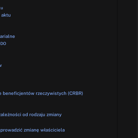
ku
 aktu
arialne
ODO
w
ze beneficjentów rzeczywistych (CRBR)
ależności od rodzaju zmiany
eprowadzić zmianę właściciela