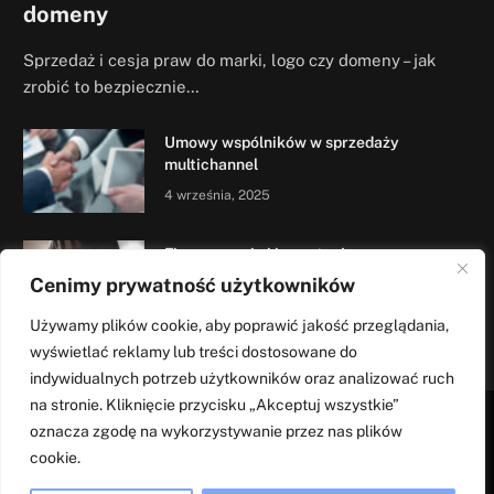
domeny
Sprzedaż i cesja praw do marki, logo czy domeny – jak
zrobić to bezpiecznie…
Umowy wspólników w sprzedaży
multichannel
4 września, 2025
Finansowanie i inwestycje w e-commerce
– udział notariusza
Cenimy prywatność użytkowników
31 sierpnia, 2025
Używamy plików cookie, aby poprawić jakość przeglądania,
wyświetlać reklamy lub treści dostosowane do
indywidualnych potrzeb użytkowników oraz analizować ruch
na stronie. Kliknięcie przycisku „Akceptuj wszystkie”
oznacza zgodę na wykorzystywanie przez nas plików
STRONA GŁÓWNA
POLITYKA PRYWATNOŚCI
KONTAKT
cookie.