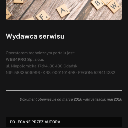
Wydawca serwisu
Operatorem technicznym portalu jest:
WEB4PRO Sp. z o.o.
ul. Niepołomicka 17d/4, 80-180 Gdańsk
NIP: 5833506996 · KRS: 0001101498 · REGON: 528414282
Dokument obowiązuje od marca 2026 – aktualizacja: maj 2026
POLECANE PRZEZ AUTORA