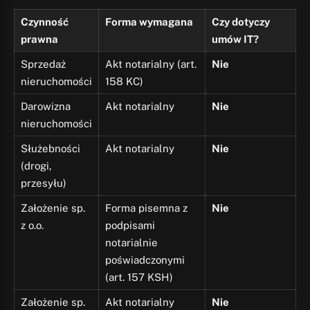
Czynność
Forma wymagana
Czy dotyczy
prawna
umów IT?
Sprzedaż
Akt notarialny (art.
Nie
nieruchomości
158 KC)
Darowizna
Akt notarialny
Nie
nieruchomości
Służebności
Akt notarialny
Nie
(drogi,
przesyłu)
Założenie sp.
Forma pisemna z
Nie
z o.o.
podpisami
notarialnie
poświadczonymi
(art. 157 KSH)
Założenie sp.
Akt notarialny
Nie