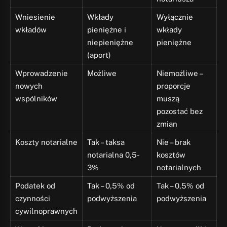
Wniesienie
Wkłady
Wyłącznie
wkładów
pieniężne i
wkłady
niepieniężne
pieniężne
(aport)
Wprowadzenie
Możliwe
Niemożliwe –
nowych
proporcje
wspólników
muszą
pozostać bez
zmian
Koszty notarialne
Tak – taksa
Nie – brak
notarialna 0,5-
kosztów
3%
notarialnych
Podatek od
Tak – 0,5% od
Tak – 0,5% od
czynności
podwyższenia
podwyższenia
cywilnoprawnych