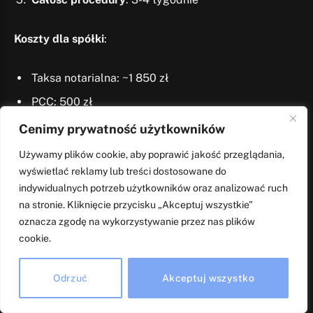
Koszty dla spółki
:
Taksa notarialna: ~1 850 zł
PCC: 500 zł
Opłaty sądowe: 350 zł
Cenimy prywatność użytkowników
Razem: ~2 700 zł
Używamy plików cookie, aby poprawić jakość przeglądania,
wyświetlać reklamy lub treści dostosowane do
Inwestycja funduszu przyniosła: kapitał na rozwój,
indywidualnych potrzeb użytkowników oraz analizować ruch
na stronie. Kliknięcie przycisku „Akceptuj wszystkie”
doświadczonych doradców, dostęp do sieci
oznacza zgodę na wykorzystywanie przez nas plików
inwestorów. Procedura przebiegła sprawnie dzięki
cookie.
zaangażowaniu notariusza, który zagwarantował, że
wszystkie wymagane formalności zostały spełnione.
Odrzuć
Akceptuj wszystko
Ochrona praw inwestora – klauzule