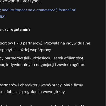
żowania i korzyści.
ng and its impact on e-commerce”, Journal of
163
a
czy
regulamin
?
biorców (1-10 partnerów). Pozwala na indywidualne
specyfiki każdej współpracy.
y partnerów (kilkudziesięciu, setek afiliantów).
zebę indywidualnych negocjacji i zawiera ogólne
partnerów i charakteru współpracy. Małe firmy
tem dołączają regulamin wewnętrzny.