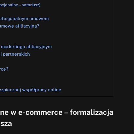
pcjonalne – notariusz)
profesjonalnym umowom
 umowę afiliacyjną?
 marketingu afiliacyjnym
i partnerskich
rce?
zpiecznej współpracy online
jne w e-commerce – formalizacja
usza