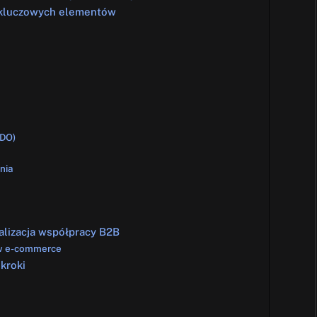
3 kluczowych elementów
ODO)
nia
lizacja współpracy B2B
 w e-commerce
kroki