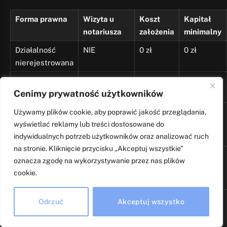
Forma prawna
Wizyta u
Koszt
Kapitał
notariusza
założenia
minimalny
Działalność
NIE
0 zł
0 zł
nierejestrowana
JDG
NIE
0 zł
0 zł
Cenimy prywatność użytkowników
Spółka cywilna
Zalecana,
0-500 zł
0 zł
Używamy plików cookie, aby poprawić jakość przeglądania,
wyświetlać reklamy lub treści dostosowane do
ale nie
indywidualnych potrzeb użytkowników oraz analizować ruch
obowiązkowa
na stronie. Kliknięcie przycisku „Akceptuj wszystkie”
Spółka jawna
Zalecana,
250-500
0 zł
oznacza zgodę na wykorzystywanie przez nas plików
ale nie
zł
cookie.
obowiązkowa
Spółka
TAK
(lub
500-1500
0 zł
Odrzuć
Akceptuj wszystko
komandytowa
S24)
zł