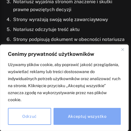
Notariusz wyjaśnia stronom znaczenie i skutki
prawne powziętych decyzji
Strony wyrażają swoją wolę zawarciaумowy
Notariusz odczytuje treść aktu
Strony podpisują dokument w obecności notariusza
Cenimy prywatność użytkowników
Akt notarialny można zawrzeć dla
każdej umowy
– nie
tylko tych wymaganych ustawowo. W praktyce umowy
Używamy plików cookie, aby poprawić jakość przeglądania,
z partnerami biznesowymi zawarte w formie aktu
wyświetlać reklamy lub treści dostosowane do
indywidualnych potrzeb użytkowników oraz analizować ruch
notarialnego dają znacznie większe bezpieczeństwo
na stronie. Kliknięcie przycisku „Akceptuj wszystkie”
prawne.
oznacza zgodę na wykorzystywanie przez nas plików
cookie.
Dokumenty wymagane do sporządzenia
akt notarialnego
Odrzuć
Akceptuj wszystko
Aby sprawnie przygotować akt notarialny, musisz mieć