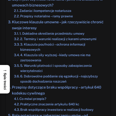
umowach biznesowych?
Zadania i kompetencje notariusza
Przepisy notarialne – ramy prawne
Kluczowe klauzule umowne – jak rzeczywiście chronić
swoje interesy
1. Dokładne określenie przedmiotu umowy
2. Terminy i warunki realizacji z karami umownymi
3. Klauzula poufności – ochrona informacji
biznesowych
4. Klauzula siły wyższej – kiedy umowa nie ma
zastosowania
5. Warunki płatności i sposoby zabezpieczenia
→
wierzytelności
Spis treści
6. Dobrowolne poddanie się egzekucji – najszybszy
sposób dochodzenia roszczeń
Przepisy dotyczące braku współpracy – artykuł 640
kodeksu cywilnego
Co mówi przepis?
Praktyczne znaczenie artykułu 640 kc
Brak współpracy inwestora w realizacji budowy
Rola notariusza w zabezpieczeniu umów – od